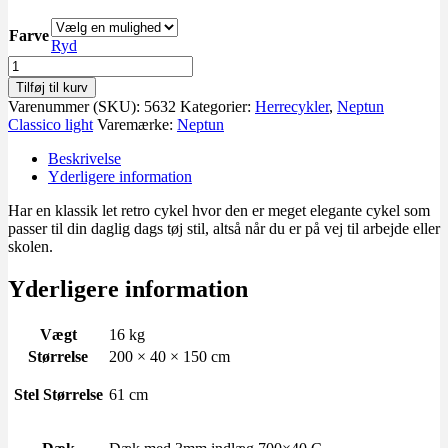
Farve
Ryd
Neptun
Classico
Tilføj til kurv
light
Varenummer (SKU):
5632
Kategorier:
Herrecykler
,
Neptun
herre
Classico light
Varemærke:
Neptun
antal
Beskrivelse
Yderligere information
Har en klassik let retro cykel hvor den er meget elegante cykel som
passer til din daglig dags tøj stil, altså når du er på vej til arbejde eller
skolen.
Yderligere information
Vægt
16 kg
Størrelse
200 × 40 × 150 cm
Stel Størrelse
61 cm