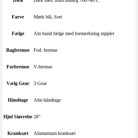
Dæk
Dæk med 3mm indlæg 700×40 C
Farve
Mørk blå, Sort
Fælge
Alu bund fælge med forstærkning nippler
Bagbremse
Fod. bremse
Forbremse
V-bremse
Vælg Gear
3 Gear
Håndtage
Alm håndtage
Hjul Størrelse
28"
Kranksæt
Alumanium kranksæt