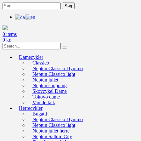
Skip
Søg
to
efter:
content
0 items
0
kr.
Search
for:
Damecykler
Classico
Neptun Classico Dynimo
Neptun Classico light
Neptun juliet
Neptun shopping
Skovcykel Dame
Tokoyo dame
Van de falk
Herrecykler
Bugatti
Neptun Classico Dynimo
Neptun Classico light
Neptun juliet herre
Neptun Saltum City