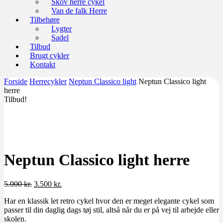
Skov herre cykel
Van de falk Herre
Tilbehøre
Lygter
Sadel
Tilbud
Brugt cykler
Kontakt
Forside
Herrecykler
Neptun Classico light
Neptun Classico light
herre
Tilbud!
Neptun Classico light herre
Den
Den
5.000
kr.
3.500
kr.
oprindelige
aktuelle
Har en klassik let retro cykel hvor den er meget elegante cykel som
pris
pris
passer til din daglig dags tøj stil, altså når du er på vej til arbejde eller
var:
er:
skolen.
5.000 kr..
3.500 kr..