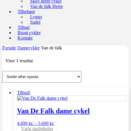
Skov herre cykel
Van de falk Herre
Tilbehøre
Lygter
Sadel
Tilbud
Brugt cykler
Kontakt
Forside
Damecykler
Van de falk
Viser 1 resultat
Tilbud!
Van De Falk dame cykel
4.699
kr.
–
5.699
kr.
Dette
Vælg muligheder