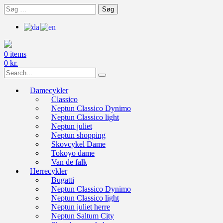
Skip
Søg
to
efter:
content
0 items
0
kr.
Search
for:
Damecykler
Classico
Neptun Classico Dynimo
Neptun Classico light
Neptun juliet
Neptun shopping
Skovcykel Dame
Tokoyo dame
Van de falk
Herrecykler
Bugatti
Neptun Classico Dynimo
Neptun Classico light
Neptun juliet herre
Neptun Saltum City