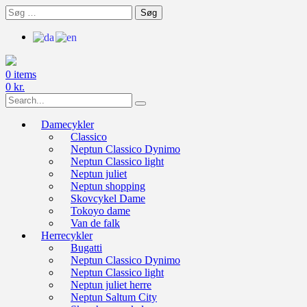
Skip
Søg
to
efter:
content
0 items
0
kr.
Search
for:
Damecykler
Classico
Neptun Classico Dynimo
Neptun Classico light
Neptun juliet
Neptun shopping
Skovcykel Dame
Tokoyo dame
Van de falk
Herrecykler
Bugatti
Neptun Classico Dynimo
Neptun Classico light
Neptun juliet herre
Neptun Saltum City