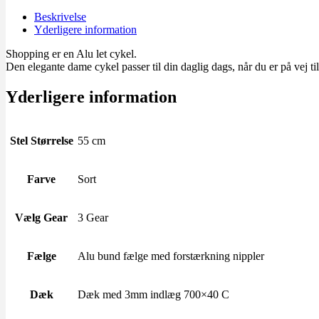
dame
cykel
Beskrivelse
–
Yderligere information
Matt
Sort
Shopping er en Alu let cykel.
antal
Den elegante dame cykel passer til din daglig dags, når du er på vej til
Yderligere information
Stel Størrelse
55 cm
Farve
Sort
Vælg Gear
3 Gear
Fælge
Alu bund fælge med forstærkning nippler
Dæk
Dæk med 3mm indlæg 700×40 C