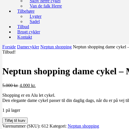
Skov herre cykel
Van de falk Herre
Tilbehøre
Lygter
Sadel
Tilbud
Brugt cykler
Kontakt
Forside
Damecykler
Neptun shopping
Neptun shopping dame cykel –
Tilbud!
Neptun shopping dame cykel – 
Den
Den
5.000
kr.
4.000
kr.
oprindelige
aktuelle
Shopping er en Alu let cykel.
pris
pris
Den elegante dame cykel passer til din daglig dags, når du er på vej til
var:
er:
5.000 kr..
4.000 kr..
1 på lager
Neptun
Tilføj til kurv
shopping
Varenummer (SKU):
612
Kategori:
Neptun shopping