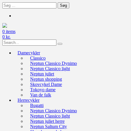
Skip
Søg
to
efter:
content
0 items
0
kr.
Search
for:
Damecykler
Classico
Neptun Classico Dynimo
Neptun Classico light
Neptun juliet
Neptun shopping
Skovcykel Dame
Tokoyo dame
Van de falk
Herrecykler
Bugatti
Neptun Classico Dynimo
Neptun Classico light
Neptun juliet herre
Neptun Saltum City