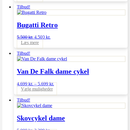
pris
pris
var:
er:
Tilbud!
4.500 kr..
3.750 kr..
Bugatti Retro
Den
Den
5.500
kr.
4.500
kr.
oprindelige
aktuelle
Læs mere
pris
pris
var:
er:
Tilbud!
5.500 kr..
4.500 kr..
Van De Falk dame cykel
4.699
kr.
–
5.699
kr.
Dette
Vælg muligheder
vare
har
Tilbud!
flere
varianter.
Mulighederne
Skovcykel dame
kan
vælges