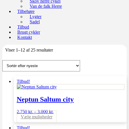
Skov herre cykel
Van de falk Herre
Tilbehøre
Lygter
Sadel
Tilbud
Brugt cykler
Kontakt
Sorteret
Viser 1–12 af 25 resultater
efter
seneste
Tilbud!
Neptun Saltum city
2.750
kr.
–
3.000
kr.
Dette
Vælg muligheder
vare
har
Tilbud!