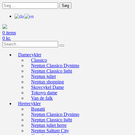
Skip
Søg
to
efter:
content
0 items
0
kr.
Search
for:
Damecykler
Classico
Neptun Classico Dynimo
Neptun Classico light
Neptun juliet
Neptun shopping
Skovcykel Dame
Tokoyo dame
Van de falk
Herrecykler
Bugatti
Neptun Classico Dynimo
Neptun Classico light
Neptun juliet herre
Neptun Saltum City