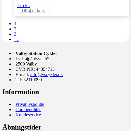
kan
175
kr.
vælges
Tilføj til kurv
på
varesiden
1
2
3
→
Valby Station Cykler
Lyshøjgårdsvej 55
2500 Valby
CVR-NR: 44354713
E-mail:
info@vscykler.dk
Tlf: 32119090
Information
Privatlivspolitik
Cookiepolitik
Kundeservice
Åbningstider